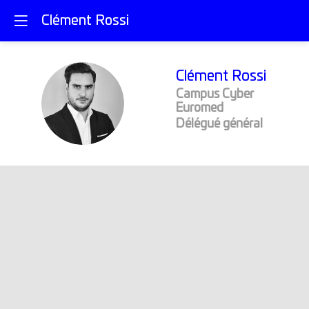
Clément Rossi
Clément
Rossi
Campus Cyber
CR
Euromed
Délégué général