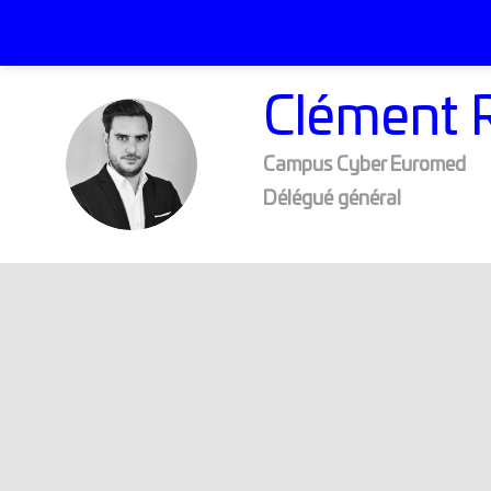
Clément
CR
Campus Cyber Euromed
Délégué général