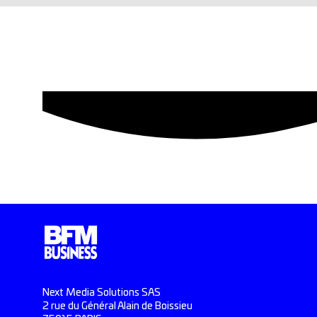
Next Media Solutions SAS
2 rue du Général Alain de Boissieu