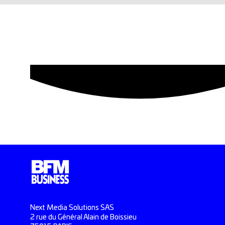
Next Media Solutions SAS
2 rue du Général Alain de Boissieu