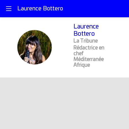
Laurence Bottero
Laurence
Bottero
La Tribune
LB
Rédactrice en
chef
Méditerranée
Afrique