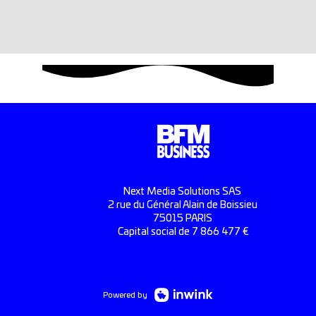
Next Media Solutions SAS
2 rue du Général Alain de Boissieu
75015 PARIS
Capital social de 7 866 477 €
Powered by