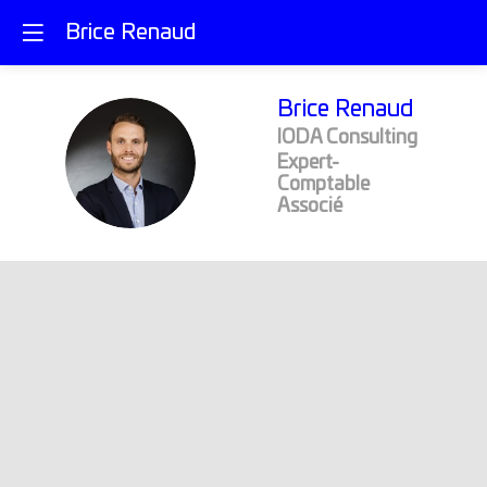
Brice Renaud
Brice
Renaud
IODA Consulting
BR
Expert-
Comptable
Associé