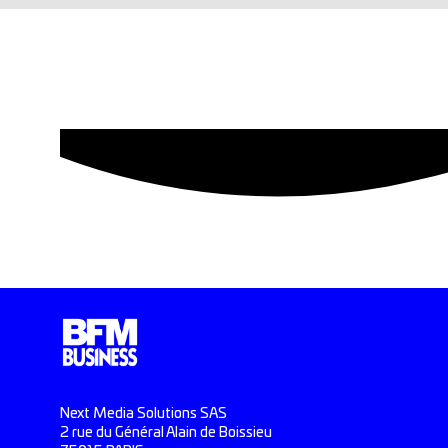
Next Media Solutions SAS
2 rue du Général Alain de Boissieu