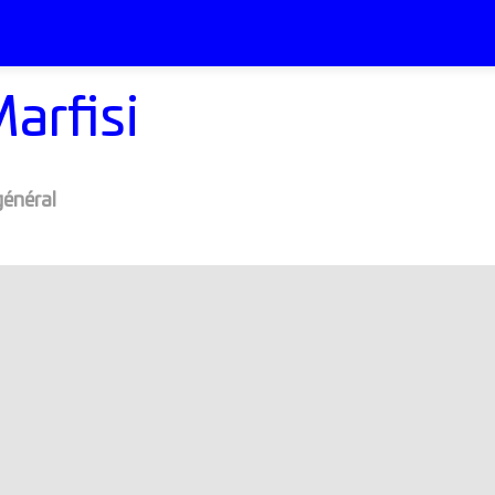
arfisi
général