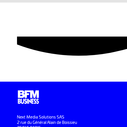
Next Media Solutions SAS
2 rue du Général Alain de Boissieu